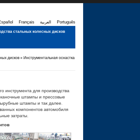
Español
Français
العربية
Português
одства стальных колесных дисков
сных дисков
»
Инструментальная оснастка
го инструмента для производства
еканочные штампы и прессовые
ырубные штампы и так далее.
ванных компонентов автомобиля
ьные затраты.
нтов